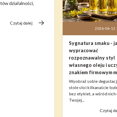
tów działalności,
Czytaj dalej
2026-06-12 
Sygnatura smaku - j
wypracować
rozpoznawalny styl
własnego oleju i ucz
znakiem firmowym m
Wyobraź sobie degustacj
stole stoi kilkanaście but
bez etykiet, a wśród nich 
Twojej...
Czytaj da