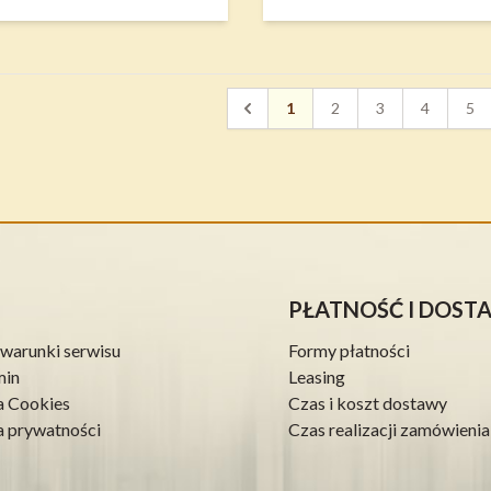
1
2
3
4
5
PŁATNOŚĆ I DOST
warunki serwisu
Formy płatności
min
Leasing
a Cookies
Czas i koszt dostawy
a prywatności
Czas realizacji zamówienia