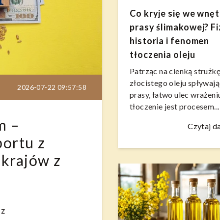
Co kryje się we wnę
prasy ślimakowej? Fi
historia i fenomen
tłoczenia oleju
Patrząc na cienką strużk
złocistego oleju spływają
2026-07-22 09:57:58
prasy, łatwo ulec wrażeniu
tłoczenie jest procesem...
m –
Czytaj da
ortu z
h krajów z
 z