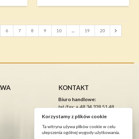
6
7
8
9
10
...
19
20
AWA
KONTAKT
Biuro handlowe:
tel./fax: + 48 34 328 51 48
tel.: + 48 663 726 600 Marta
Korzystamy z plików cookie
tel.:
Ta witryna używa plików cookie w celu
Serwis:
ulepszenia ogólnej wygody użytkowania.
tel.: + 48 34 328 59 25