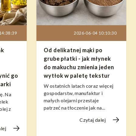
14:38:39
2026-06-04 10:10:30
ak
Od delikatnej mąki po
grube płatki - jak młynek
do makuchu zmienia jeden
ynić go
wytłok w paletę tekstur
arki
W ostatnich latach coraz więcej
gospodarstw, manufaktur i
ę. Na
małych olejarni przestaje
elek
patrzeć na tłoczenie jak na...
olej z
Czytaj dalej
lej