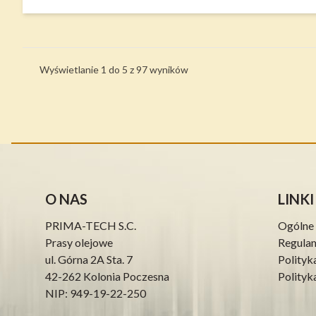
Wyświetlanie
1
do
5
z
97
wyników
O NAS
LINKI
PRIMA-TECH S.C.
Ogólne 
Prasy olejowe
Regula
ul. Górna 2A Sta. 7
Polityk
42-262 Kolonia Poczesna
Polityk
NIP: 949-19-22-250