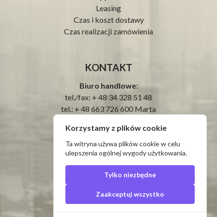
Leasing
Czas i koszt dostawy
Czas realizacji zamówienia
KONTAKT
Biuro handlowe:
tel./fax: + 48 34 328 51 48
tel.: + 48 663 726 600 Marta
tel.:
Korzystamy z plików cookie
Serwis:
tel.: + 48 34 328 59 25
Ta witryna używa plików cookie w celu
ulepszenia ogólnej wygody użytkowania.
tel.: ‪+ 48 884 606 604‬
e-mail:
biuro@prima-tech.pl
Tylko niezbędne
Zaakceptuj wszystko