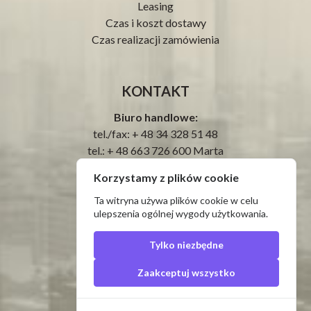
Leasing
Czas i koszt dostawy
Czas realizacji zamówienia
KONTAKT
Biuro handlowe:
tel./fax: + 48 34 328 51 48
tel.: + 48 663 726 600 Marta
tel.:
Korzystamy z plików cookie
Serwis:
tel.: + 48 34 328 59 25
Ta witryna używa plików cookie w celu
ulepszenia ogólnej wygody użytkowania.
tel.: ‪+ 48 884 606 604‬
e-mail:
biuro@prima-tech.pl
Tylko niezbędne
Zaakceptuj wszystko