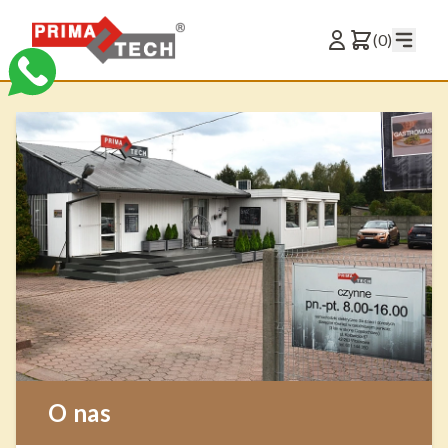
(0)
O nas