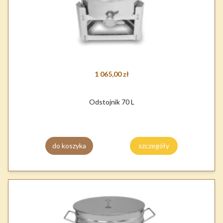
1 065,00 zł
Odstojnik 70 L
do koszyka
szczegóły