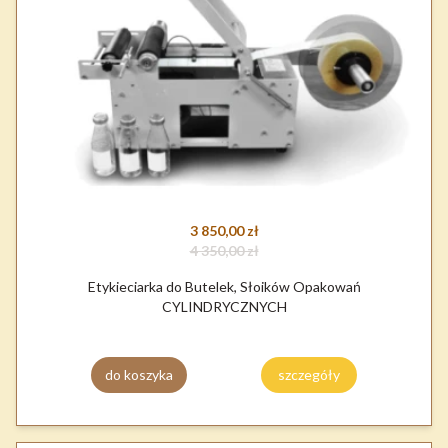
3 850,00 zł
4 350,00 zł
Etykieciarka do Butelek, Słoików Opakowań
CYLINDRYCZNYCH
do koszyka
szczegóły