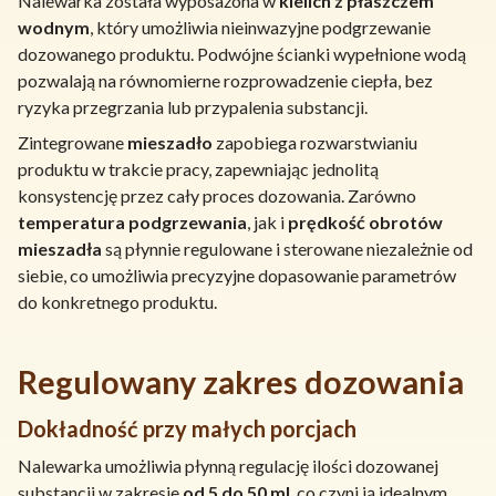
Nalewarka została wyposażona w
kielich z płaszczem
wodnym
, który umożliwia nieinwazyjne podgrzewanie
dozowanego produktu. Podwójne ścianki wypełnione wodą
pozwalają na równomierne rozprowadzenie ciepła, bez
ryzyka przegrzania lub przypalenia substancji.
Zintegrowane
mieszadło
zapobiega rozwarstwianiu
produktu w trakcie pracy, zapewniając jednolitą
konsystencję przez cały proces dozowania. Zarówno
temperatura podgrzewania
, jak i
prędkość obrotów
mieszadła
są płynnie regulowane i sterowane niezależnie od
siebie, co umożliwia precyzyjne dopasowanie parametrów
do konkretnego produktu.
Regulowany zakres dozowania
Dokładność przy małych porcjach
Nalewarka umożliwia płynną regulację ilości dozowanej
substancji w zakresie
od 5 do 50 ml
, co czyni ją idealnym