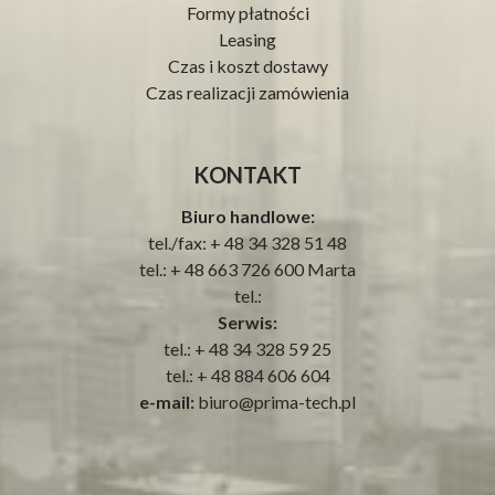
Formy płatności
Leasing
Czas i koszt dostawy
Czas realizacji zamówienia
KONTAKT
Biuro handlowe:
tel./fax: + 48 34 328 51 48
tel.: + 48 663 726 600 Marta
tel.:
Serwis:
tel.: + 48 34 328 59 25
tel.: ‪+ 48 884 606 604‬
e-mail:
biuro@prima-tech.pl